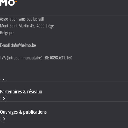
Adresse :
Association sans but lucratif
Mont Saint-Martin 45
,
4000
Liège
Belgique
E-mail :
info@helmo.be
TVA (intracommunautaire) :
BE 0898.631.160
Haute École HELMo
Partenaires & réseaux
Ouvrages & publications