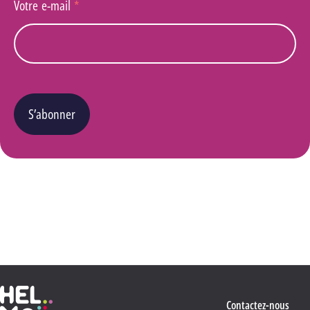
Votre e-mail
*
S’abonner
Vous pouvez changer d’avis à tout moment en cliquant sur le lien « Se désinscrire » situé
dans le pied de page de tout e-mail que vous recevrez de notre part. Pour plus de détails
quant à l’utilisation, la protection et le stockage de ces données, veuillez consulter notre
Politique Vie privée
.
Haute École Libre Mosane
Contactez-nous