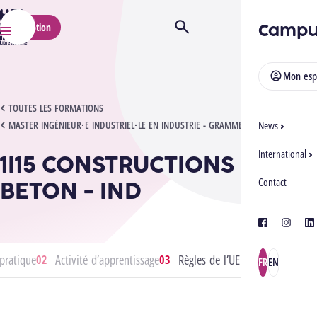
HELMo
Campu
Inscription
Ouvrir/Fermer la recherche
Menu
Mon esp
1I15 CONSTRUCTIONS EN BETON - IND
TOUTES LES FORMATIONS
MASTER INGÉNIEUR·E INDUSTRIEL·LE EN INDUSTRIE - GRAMME
News
International
1I15 CONSTRUCTIONS EN
BETON - IND
Contact
facebook
instagra
lin
pratique
Activité d’apprentissage
Règles de l’UE
FR
EN