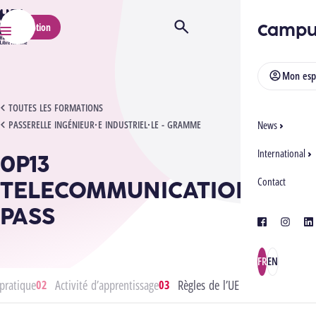
HELMo
Campu
Inscription
Ouvrir/Fermer la recherche
Menu
Mon esp
0P13 TELECOMMUNICATIONS - PASS
TOUTES LES FORMATIONS
PASSERELLE INGÉNIEUR·E INDUSTRIEL·LE - GRAMME
News
International
0P13
TELECOMMUNICATIONS -
Contact
PASS
facebook
instagra
lin
FR
EN
pratique
Activité d’apprentissage
Règles de l’UE