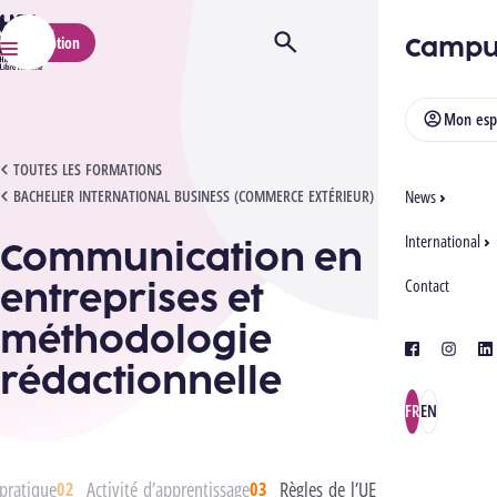
HELMo
Campu
Inscription
Ouvrir/Fermer la recherche
Menu
Mon esp
COMMUNICATION EN ENTREPRISES ET MÉTHODOLOGIE RÉDACTIONNELLE
TOUTES LES FORMATIONS
BACHELIER INTERNATIONAL BUSINESS (COMMERCE EXTÉRIEUR)
News
International
Communication en
entreprises et
Contact
méthodologie
facebook
instagra
lin
rédactionnelle
FR
EN
pratique
Activité d’apprentissage
Règles de l’UE