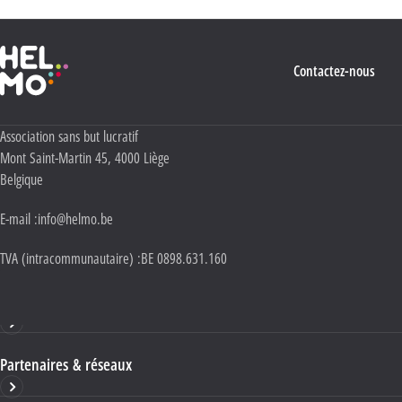
Haute École Libre Mosane
Contactez-nous
Adresse :
Association sans but lucratif
Mont Saint-Martin 45
,
4000
Liège
Belgique
E-mail :
info@helmo.be
TVA (intracommunautaire) :
BE 0898.631.160
Haute École HELMo
Partenaires & réseaux