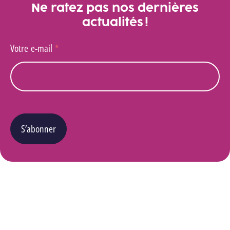
Ne ratez pas nos dernières
actualités !
Votre e-mail
*
S’abonner
Vous pouvez changer d’avis à tout moment en cliquant sur le lien « Se désinscrire » situé
dans le pied de page de tout e-mail que vous recevrez de notre part. Pour plus de détails
quant à l’utilisation, la protection et le stockage de ces données, veuillez consulter notre
Politique Vie privée
.