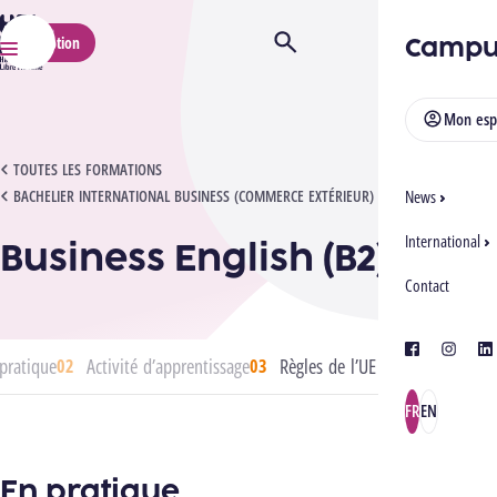
HELMo
Campu
Inscription
Ouvrir/Fermer la recherche
Menu
Mon esp
BUSINESS ENGLISH (B2)
TOUTES LES FORMATIONS
BACHELIER INTERNATIONAL BUSINESS (COMMERCE EXTÉRIEUR)
News
International
Business English (B2)
Contact
facebook
instagra
lin
pratique
Activité d’apprentissage
Règles de l’UE
FR
EN
En pratique