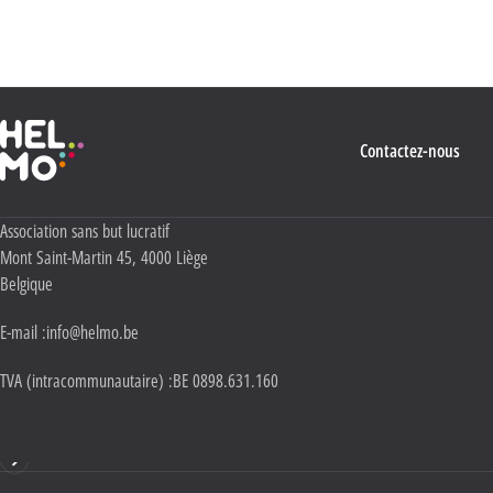
quant à l’utilisation, la protection et le stockage de ces données, veuillez consulter notre
Politique Vie privée
.
Haute École Libre Mosane
Contactez-nous
Adresse :
Association sans but lucratif
Mont Saint-Martin 45
,
4000
Liège
Belgique
E-mail :
info@helmo.be
TVA (intracommunautaire) :
BE 0898.631.160
Haute École HELMo