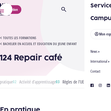
Servic
HELMo
Inscription
Ouvrir/Fermer la recherche
Menu
Campu
Mon esp
124 REPAIR CAFÉ
TOUTES LES FORMATIONS
BACHELIER EN ACCUEIL ET EDUCATION DU JEUNE ENFANT
News
124 Repair café
International
Contact
pratique
Activité d’apprentissage
Règles de l’UE
facebook
instagra
lin
En pratique