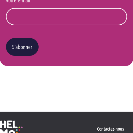
Votre e-mail
*
S’abonner
Vous pouvez changer d’avis à tout moment en cliquant sur le lien « Se désinscrire » situé
dans le pied de page de tout e-mail que vous recevrez de notre part. Pour plus de détails
quant à l’utilisation, la protection et le stockage de ces données, veuillez consulter notre
Politique Vie privée
.
Haute École Libre Mosane
Contactez-nous