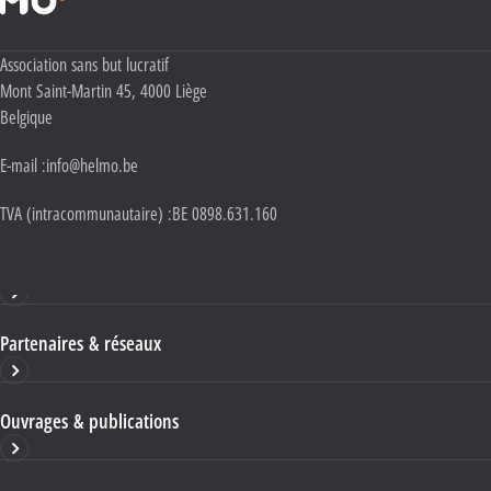
Adresse :
Association sans but lucratif
Mont Saint-Martin 45
,
4000
Liège
Belgique
E-mail :
info@helmo.be
TVA (intracommunautaire) :
BE 0898.631.160
Haute École HELMo
Partenaires & réseaux
Ouvrages & publications