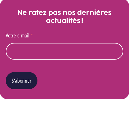
Ne ratez pas nos dernières
actualités !
Votre e-mail
*
S’abonner
Vous pouvez changer d’avis à tout moment en cliquant sur le lien « Se désinscrire » situé
dans le pied de page de tout e-mail que vous recevrez de notre part. Pour plus de détails
quant à l’utilisation, la protection et le stockage de ces données, veuillez consulter notre
Politique Vie privée
.