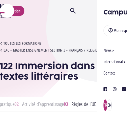
HELMo
Campu
Inscription
Ouvrir/Fermer la recherche
Menu
Mon esp
122 IMMERSION DANS LES TEXTES LITTÉRAIRES
TOUTES LES FORMATIONS
BAC + MASTER ENSEIGNEMENT SECTION 3 - FRANÇAIS / RELIGION
News
International
122 Immersion dans les
textes littéraires
Contact
facebook
instagra
lin
pratique
Activité d’apprentissage
Règles de l’UE
FR
EN