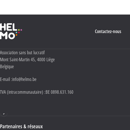
Haute École Libre Mosane
Contactez-nous
Adresse :
Association sans but lucratif
Mont Saint-Martin 45
,
4000
Liège
Belgique
E-mail :
info@helmo.be
TVA (intracommunautaire) :
BE 0898.631.160
Haute École HELMo
Partenaires & réseaux