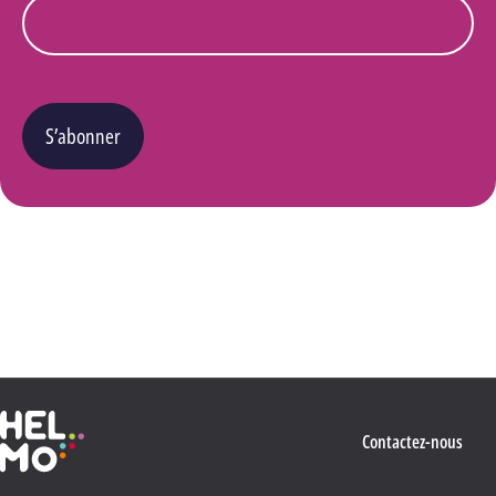
S’abonner
Vous pouvez changer d’avis à tout moment en cliquant sur le lien « Se désinscrire » situé
dans le pied de page de tout e-mail que vous recevrez de notre part. Pour plus de détails
quant à l’utilisation, la protection et le stockage de ces données, veuillez consulter notre
Politique Vie privée
.
Haute École Libre Mosane
Contactez-nous