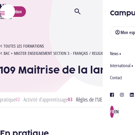
HELMo
Campu
Inscription
Ouvrir/Fermer la recherche
Menu
Mon esp
109 MAITRISE DE LA LANGUE
TOUTES LES FORMATIONS
BAC + MASTER ENSEIGNEMENT SECTION 3 - FRANÇAIS / RELIGION
News
International
109 Maitrise de la langue
Contact
facebook
instagra
lin
pratique
Activité d’apprentissage
Règles de l’UE
FR
EN
En pratique