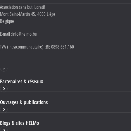
Adresse :
Association sans but lucratif
Mont Saint-Martin 45
,
4000
Liège
Belgique
E-mail :
info@helmo.be
TVA (intracommunautaire) :
BE 0898.631.160
Haute École HELMo
Partenaires & réseaux
Ouvrages & publications
Blogs & sites HELMo