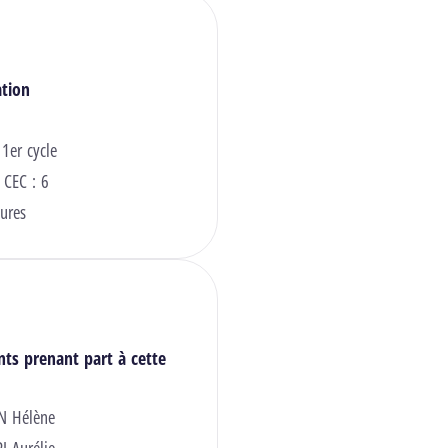
ation
 1er cycle
 CEC : 6
ures
nts prenant part à cette
N Hélène