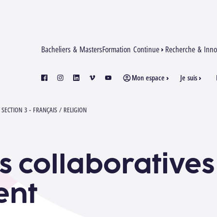
Bacheliers & Masters
Formation Continue
Recherche & Inno
Mon espace
Je suis
facebook
instagram
linkedin
vimeo
youtube
ECTION 3 - FRANÇAIS / RELIGION
s collaboratives
ent