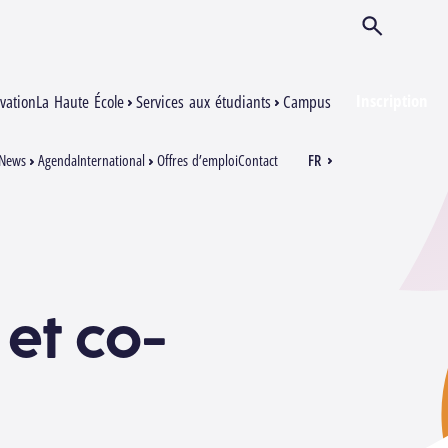
Ouvrir/Ferm
Inscription
vation
La Haute École
Services aux étudiants
Campus
News
Agenda
International
Offres d’emploi
Contact
FR
EN
 et co-