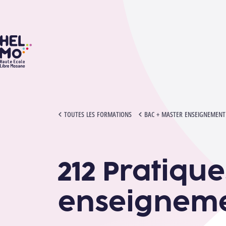
HELMo
212 PRATIQUES COLLABORATIVES ET CO-ENSEIGNEMENT
TOUTES LES FORMATIONS
BAC + MASTER ENSEIGNEMENT S
212 Pratique
enseignem