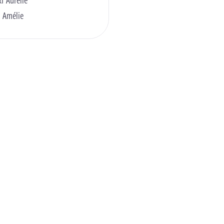
I Aurélie
 Amélie