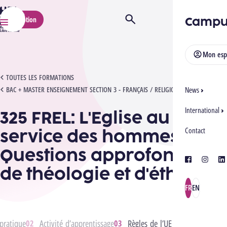
HELMo
Campu
Inscription
Ouvrir/Fermer la recherche
Menu
Mon esp
325 FREL: L'EGLISE AU SERVICE DES HOMMES- QUESTIONS APPROFONDIES DE THÉO
TOUTES LES FORMATIONS
BAC + MASTER ENSEIGNEMENT SECTION 3 - FRANÇAIS / RELIGION
News
International
325 FREL: L'Eglise au
service des hommes-
Contact
Questions approfondies
facebook
instagra
lin
de théologie et d'éthique
FR
EN
pratique
Activité d’apprentissage
Règles de l’UE