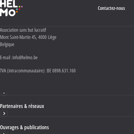
Haute École Libre Mosane
Contactez-nous
Adresse :
Association sans but lucratif
Mont Saint-Martin 45
,
4000
Liège
Belgique
E-mail :
info@helmo.be
TVA (intracommunautaire) :
BE 0898.631.160
Haute École HELMo
Partenaires & réseaux
Ouvrages & publications