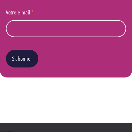
Votre e-mail
*
S’abonner
Vous pouvez changer d’avis à tout moment en cliquant sur le lien « Se désinscrire » situé
dans le pied de page de tout e-mail que vous recevrez de notre part. Pour plus de détails
quant à l’utilisation, la protection et le stockage de ces données, veuillez consulter notre
Politique Vie privée
.