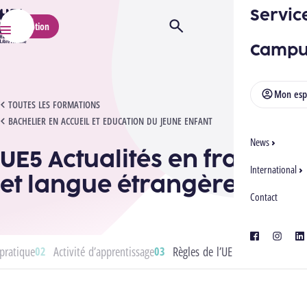
Servic
HELMo
Inscription
Ouvrir/Fermer la recherche
Menu
Campu
Mon esp
UE5 ACTUALITÉS EN FRANÇAIS ET LANGUE ÉTRANGÈRE
TOUTES LES FORMATIONS
BACHELIER EN ACCUEIL ET EDUCATION DU JEUNE ENFANT
News
UE5 Actualités en français
International
et langue étrangère
Contact
facebook
instagra
lin
pratique
Activité d’apprentissage
Règles de l’UE