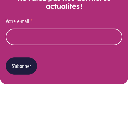
actualités !
Votre e-mail
*
S’abonner
Vous pouvez changer d’avis à tout moment en cliquant sur le lien « Se désinscrire » situé
dans le pied de page de tout e-mail que vous recevrez de notre part. Pour plus de détails
quant à l’utilisation, la protection et le stockage de ces données, veuillez consulter notre
Politique Vie privée
.