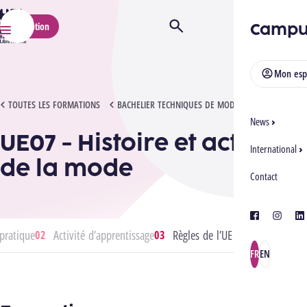
HELMo
Campu
Inscription
Ouvrir/Fermer la recherche
Menu
Mon esp
UE07 - HISTOIRE ET ACTUALITÉ DE LA MODE
TOUTES LES FORMATIONS
BACHELIER TECHNIQUES DE MODE
News
UE07 - Histoire et actualité
International
de la mode
Contact
facebook
instagra
lin
pratique
Activité d’apprentissage
Règles de l’UE
FR
EN