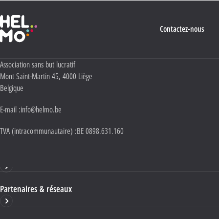
Haute École Libre Mosane
Contactez-nous
Adresse :
Association sans but lucratif
Mont Saint-Martin 45
,
4000
Liège
Belgique
E-mail :
info@helmo.be
TVA (intracommunautaire) :
BE 0898.631.160
Haute École HELMo
Partenaires & réseaux