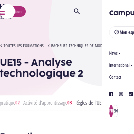
HELMo
Campu
Inscription
Ouvrir/Fermer la recherche
Menu
Mon esp
UE15 - ANALYSE TECHNOLOGIQUE 2
TOUTES LES FORMATIONS
BACHELIER TECHNIQUES DE MODE
News
UE15 - Analyse
International
technologique 2
Contact
facebook
instagra
lin
pratique
Activité d’apprentissage
Règles de l’UE
FR
EN