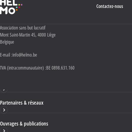
Contactez-nous
Adresse :
Association sans but lucratif
Mont Saint-Martin 45
,
4000
Liège
Belgique
E-mail :
info@helmo.be
TVA (intracommunautaire) :
BE 0898.631.160
Haute École HELMo
Partenaires & réseaux
Ouvrages & publications