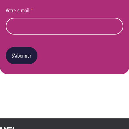
Votre e-mail
*
S’abonner
Vous pouvez changer d’avis à tout moment en cliquant sur le lien « Se désinscrire » situé
dans le pied de page de tout e-mail que vous recevrez de notre part. Pour plus de détails
quant à l’utilisation, la protection et le stockage de ces données, veuillez consulter notre
Politique Vie privée
.
Haute École Libre Mosane