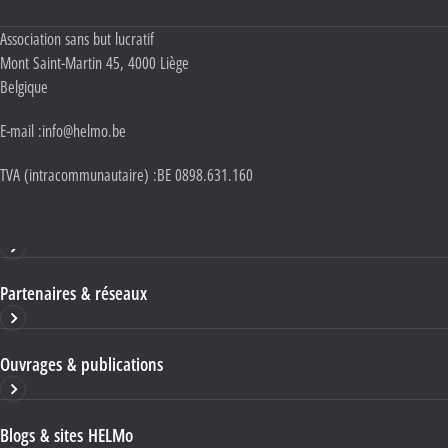
Adresse :
Association sans but lucratif
Mont Saint-Martin 45
,
4000
Liège
Belgique
E-mail :
info@helmo.be
TVA (intracommunautaire) :
BE 0898.631.160
Haute École HELMo
Partenaires & réseaux
Ouvrages & publications
Blogs & sites HELMo