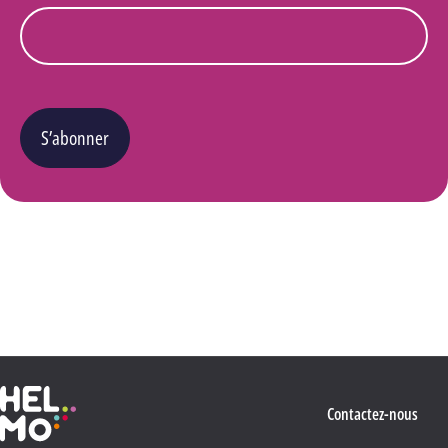
S’abonner
Vous pouvez changer d’avis à tout moment en cliquant sur le lien « Se désinscrire » situé
dans le pied de page de tout e-mail que vous recevrez de notre part. Pour plus de détails
quant à l’utilisation, la protection et le stockage de ces données, veuillez consulter notre
Politique Vie privée
.
Haute École Libre Mosane
Contactez-nous