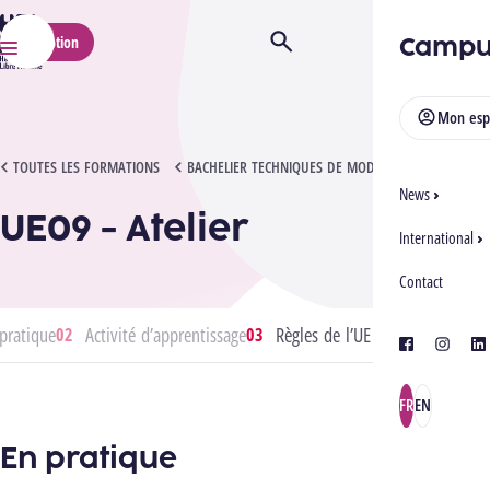
HELMo
Campu
Inscription
Ouvrir/Fermer la recherche
Menu
Mon esp
UE09 - ATELIER
TOUTES LES FORMATIONS
BACHELIER TECHNIQUES DE MODE
News
UE09 - Atelier
International
Contact
pratique
Activité d’apprentissage
Règles de l’UE
facebook
instagra
lin
FR
EN
En pratique