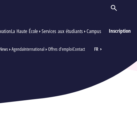
Ouvrir/Ferm
Inscription
vation
La Haute École
Services aux étudiants
Campus
News
Agenda
International
Offres d’emploi
Contact
FR
EN