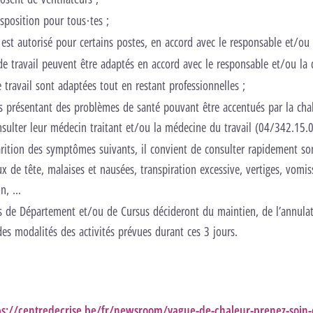
isposition pour tous·tes ;
l est autorisé pour certains postes, en accord avec le responsable et/ou 
de travail peuvent être adaptés en accord avec le responsable et/ou la d
 travail sont adaptées tout en restant professionnelles ;
s présentant des problèmes de santé pouvant être accentués par la cha
nsulter leur médecin traitant et/ou la médecine du travail (04/342.15.0
arition des symptômes suivants, il convient de consulter rapidement s
ux de tête, malaises et nausées, transpiration excessive, vertiges, vomi
, ...
ns de Département et/ou de Cursus décideront du maintien, de l’annula
des modalités des activités prévues durant ces 3 jours.
ps://centredecrise.be/fr/newsroom/vague-de-chaleur-prenez-soin-