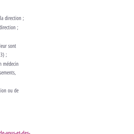
la direction ;
irection ;
leur sont
3) ;
on médecin
ssements,
tion ou de
de-vous-et-des-