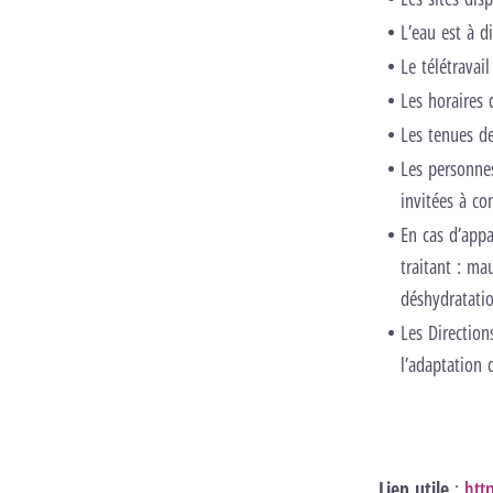
L’eau est à d
Le télétravai
Les horaires 
Les tenues de
Les personne
invitées à co
En cas d’app
traitant : ma
déshydratation
Les Directio
l’adaptation 
Lien utile
:
htt