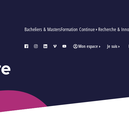
Bacheliers & Masters
Formation Continue
Recherche & Inno
Mon espace
Je suis
facebook
instagram
linkedin
vimeo
youtube
te