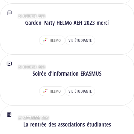
24 OCTOBRE 2023
Type : Photos
Garden Party HELMo AEH 2023 merci
HELMO
VIE ÉTUDIANTE
DÉPARTEMENT :
24 OCTOBRE 2023
Type : Vidéos
Soirée d'information ERASMUS
HELMO
VIE ÉTUDIANTE
DÉPARTEMENT :
29 SEPTEMBRE 2023
Type : Articles
La rentrée des associations étudiantes