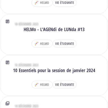
HELMO
VIE ÉTUDIANTE
DÉPARTEMENT :
18 DÉCEMBRE 2023
Type : Articles
HELMo - L'AGENdi de LUNda #13
HELMO
VIE ÉTUDIANTE
DÉPARTEMENT :
15 DÉCEMBRE 2023
Type : Articles
10 Essentiels pour la session de janvier 2024
HELMO
VIE ÉTUDIANTE
DÉPARTEMENT :
14 DÉCEMBRE 2023
Type : Photos