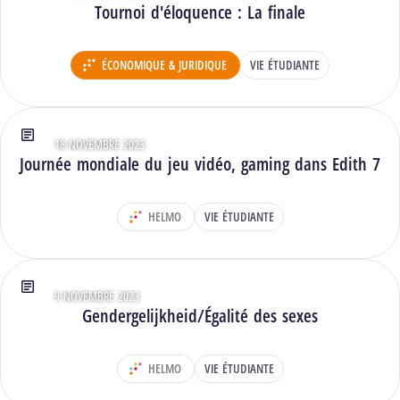
Tournoi d'éloquence : La finale
ÉCONOMIQUE & JURIDIQUE
VIE ÉTUDIANTE
DÉPARTEMENT :
18 NOVEMBRE 2023
Type : Articles
Journée mondiale du jeu vidéo, gaming dans Edith 7
HELMO
VIE ÉTUDIANTE
DÉPARTEMENT :
9 NOVEMBRE 2023
Type : Articles
Gendergelijkheid/Égalité des sexes
HELMO
VIE ÉTUDIANTE
DÉPARTEMENT :