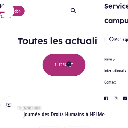
Servic
HELMo
Inscription
Ouvrir/Fermer la recherche
Menu
Campu
Toutes les actualités
Mon esp
News
1
FILTRER
International
Contact
Toutes les actualités
facebook
instagra
lin
11 JANVIER 2024
Type : Vidéos
Journée des Droits Humains à HELMo