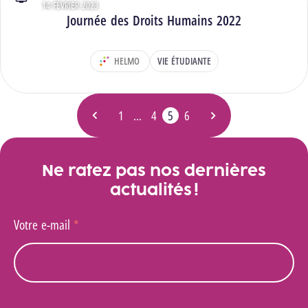
14 FÉVRIER 2023
Type : Vidéos
Journée des Droits Humains 2022
HELMO
VIE ÉTUDIANTE
DÉPARTEMENT :
1
…
4
5
6
Page précédente
Page
Page
Page
- Page actuelle
Page
Page suivante
Ne ratez pas nos dernières
actualités !
Votre e-mail
*