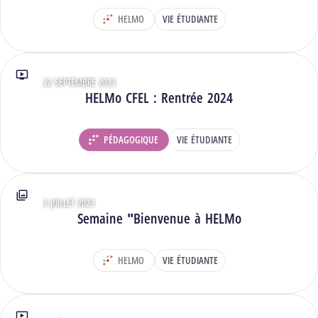
HELMO
VIE ÉTUDIANTE
DÉPARTEMENT :
22 SEPTEMBRE 2023
Type : Vidéos
HELMo CFEL : Rentrée 2024
PÉDAGOGIQUE
VIE ÉTUDIANTE
DÉPARTEMENT :
3 JUILLET 2023
Type : Photos
Semaine "Bienvenue à HELMo
HELMO
VIE ÉTUDIANTE
DÉPARTEMENT :