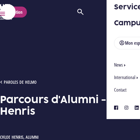
Servic
HELMo
Inscription
Ouvrir/Fermer la recherche
Menu
Campu
Mon esp
News
International
PARCOURS D'ALUMNI - CHLOE HENRIS
PAROLES DE HELMO
Contact
Parcours d'Alumni - Chloe
Henris
facebook
instagra
lin
AUTEUR :
CHLOE HENRIS
,
ALUMNI