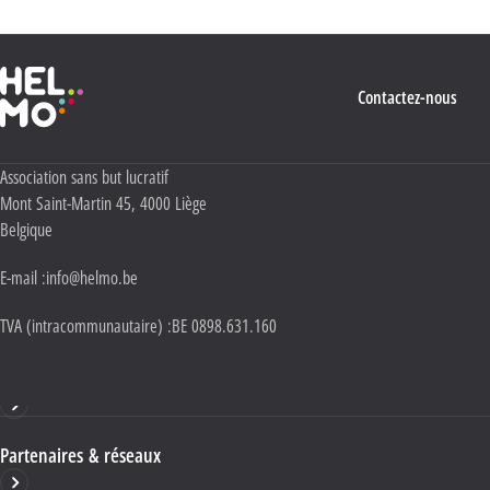
Haute École Libre Mosane
Contactez-nous
Adresse :
Association sans but lucratif
Mont Saint-Martin 45
,
4000
Liège
Belgique
E-mail :
info@helmo.be
TVA (intracommunautaire) :
BE 0898.631.160
Haute École HELMo
Partenaires & réseaux