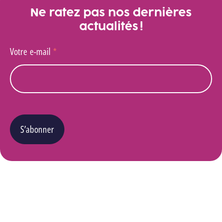
Ne ratez pas nos dernières
actualités !
Votre e-mail
*
S’abonner
Vous pouvez changer d’avis à tout moment en cliquant sur le lien « Se désinscrire » situé
dans le pied de page de tout e-mail que vous recevrez de notre part. Pour plus de détails
quant à l’utilisation, la protection et le stockage de ces données, veuillez consulter notre
Politique Vie privée
.