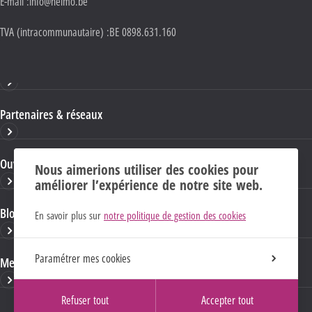
E-mail :
info@helmo.be
TVA (intracommunautaire) :
BE 0898.631.160
Haute École HELMo
Partenaires & réseaux
Ouvrages & publications
Nous aimerions utiliser des cookies pour
améliorer l’expérience de notre site web.
Blogs & sites HELMo
En savoir plus sur
notre politique de gestion des cookies
Paramétrer mes cookies
Mentions Légales
Refuser tout
Accepter tout