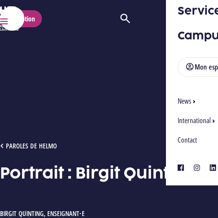
Servic
HELMo
Inscription
Ouvrir/Fermer la recherche
Menu
Campu
Mon esp
News
International
Contact
PORTRAIT : BIRGIT QUINTING
PAROLES DE HELMO
Portrait : Birgit Quinting
facebook
instagra
lin
AUTEUR :
BIRGIT QUINTING
,
ENSEIGNANT·E