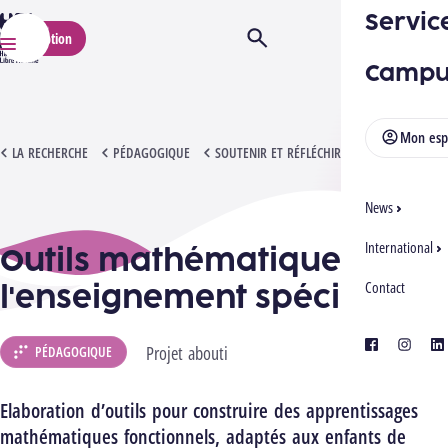
Servic
HELMo
Inscription
Ouvrir/Fermer la recherche
Menu
Campu
Mon esp
OUTILS MATHÉMATIQUES POUR L'ENSEIGNEMENT SPÉCIALISÉ
LA RECHERCHE
PÉDAGOGIQUE
SOUTENIR ET RÉFLÉCHIR L'INCLUSION
News
International
Outils mathématiques pour
l'enseignement spécialisé
Contact
facebook
instagra
lin
Projet abouti
PÉDAGOGIQUE
Elaboration d’outils pour construire des apprentissages
mathématiques fonctionnels, adaptés aux enfants de