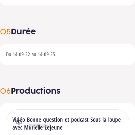
Durée
Du 14-09-22 au 14-09-25
Productions
Vidéo Bonne question et podcast Sous la loupe
27 MARS 2025
Type : Vidéos
avec Murielle Lejeune