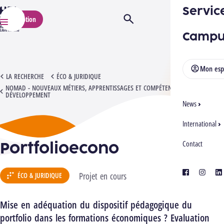
Servic
HELMo
Inscription
Ouvrir/Fermer la recherche
Menu
Campu
Mon esp
PORTFOLIOECONO
LA RECHERCHE
ÉCO & JURIDIQUE
NOMAD - NOUVEAUX MÉTIERS, APPRENTISSAGES ET COMPÉTENCES EN
DÉVELOPPEMENT
News
International
Portfolioecono
Contact
facebook
instagra
lin
Projet en cours
ÉCO & JURIDIQUE
Mise en adéquation du dispositif pédagogique du
portfolio dans les formations économiques ? Evaluation