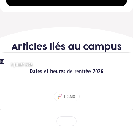
Articles liés au campus
3 JUILLET 2026
Type : Articles
Dates et heures de rentrée 2026
HELMO
DÉPARTEMENT :
1
2
3