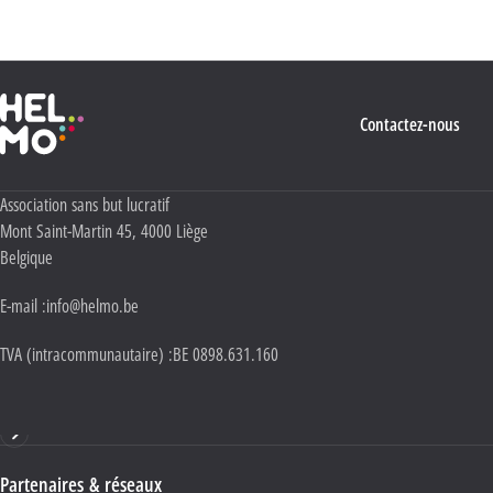
Politique Vie privée
.
Haute École Libre Mosane
Contactez-nous
Adresse :
Association sans but lucratif
Mont Saint-Martin 45
,
4000
Liège
Belgique
E-mail :
info@helmo.be
TVA (intracommunautaire) :
BE 0898.631.160
Haute École HELMo
Partenaires & réseaux