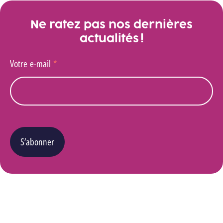
Ne ratez pas nos dernières
actualités !
Votre e-mail
*
S’abonner
Vous pouvez changer d’avis à tout moment en cliquant sur le lien « Se désinscrire » situé
dans le pied de page de tout e-mail que vous recevrez de notre part. Pour plus de détails
quant à l’utilisation, la protection et le stockage de ces données, veuillez consulter notre