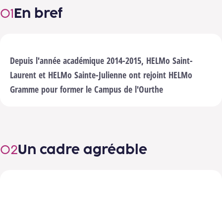
En bref
Depuis l'année académique 2014-2015, HELMo Saint-
nels pour lancer cette vidéo.
Changer les
ages
Laurent et HELMo Sainte-Julienne ont rejoint HELMo
Lancer la vidéo
Gramme pour former le
Campus de l'Ourthe
Un cadre agréable
Carousel d’images
Image précédente
Image suivante