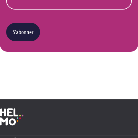
S’abonner
Vous pouvez changer d’avis à tout moment en cliquant sur le lien « Se désinscrire » situé
dans le pied de page de tout e-mail que vous recevrez de notre part. Pour plus de détails
quant à l’utilisation, la protection et le stockage de ces données, veuillez consulter notre
Politique Vie privée
.
Haute École Libre Mosane