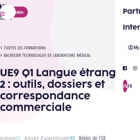
HELMo
Part
Application
Menu
Inte
My
UE9 Q1 LANGUE ÉTRANGÈRE 2 : OUTILS, DOSSIERS ET CORRESPONDANCE COMMERC
TOUTES LES FORMATIONS
BACHELIER TECHNOLOGUE DE LABORATOIRE MÉDICAL
UE9 Q1 Langue étrangère
facebook
ins
2 : outils, dossiers et
EN
FR
correspondance
commerciale
pratique
Activité d’apprentissage
Règles de l’UE