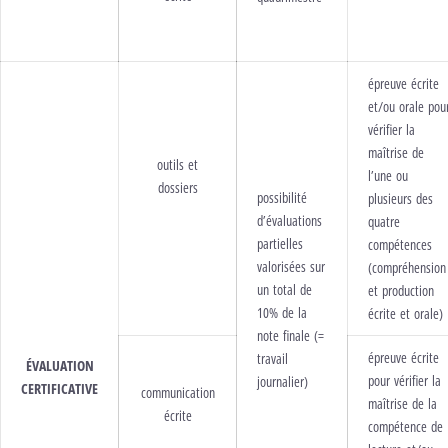
épreuve écrite
et/ou orale pou
vérifier la
maîtrise de
outils et
l’une ou
dossiers
possibilité
plusieurs des
d’évaluations
quatre
partielles
compétences
valorisées sur
(compréhension
un total de
et production
10% de la
écrite et orale)
note finale (=
épreuve écrite
travail
ÉVALUATION
pour vérifier la
journalier)
CERTIFICATIVE
communication
maîtrise de la
écrite
compétence de