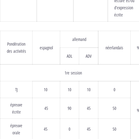
lecture et/ou
d’expression
écrite
allemand
Pondération
espagnol
néerlandais
des activités
ADL
ADV
1re session
TJ
10
10
10
0
épreuve
45
90
45
50
écrite
épreuve
45
0
45
50
orale