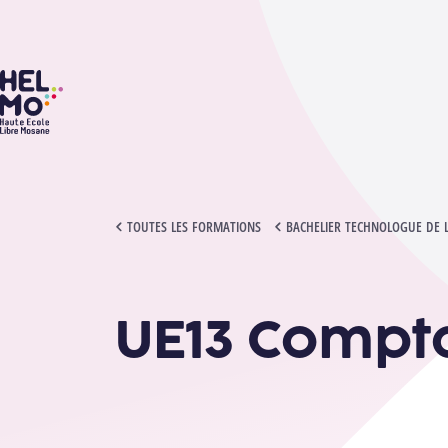
HELMo
UE13 COMPTABILITÉ PAR ORDINATEUR
TOUTES LES FORMATIONS
BACHELIER TECHNOLOGUE DE 
UE13 Compta