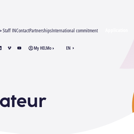
Application
Staff IN
Contact
Partnerships
International commitment
My HELMo
EN
am
inkedin
vimeo
youtube
FR
nateur