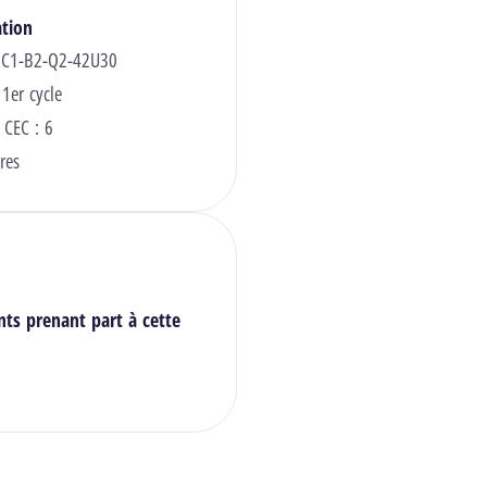
ation
 C1-B2-Q2-42U30
 1er cycle
 CEC : 6
res
nts prenant part à cette