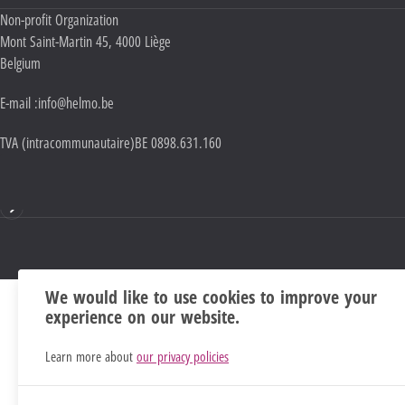
Adresse :
Non-profit Organization
Mont Saint-Martin 45
,
4000
Liège
Belgium
E-mail :
info@helmo.be
TVA (intracommunautaire)
BE 0898.631.160
Mentions
We would like to use cookies to improve your
experience on our website.
Learn more about
our privacy policies