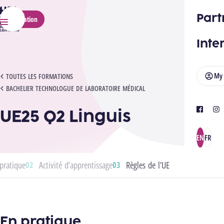
HELMo
Part
Application
Menu
Inte
My
UE25 Q2 LINGUIS
TOUTES LES FORMATIONS
BACHELIER TECHNOLOGUE DE LABORATOIRE MÉDICAL
UE25 Q2 Linguis
facebook
ins
EN
FR
pratique
Activité d’apprentissage
Règles de l’UE
En pratique