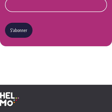
S’abonner
Vous pouvez changer d’avis à tout moment en cliquant sur le lien « Se désinscrire » situé
dans le pied de page de tout e-mail que vous recevrez de notre part. Pour plus de détails
quant à l’utilisation, la protection et le stockage de ces données, veuillez consulter notre
Politique Vie privée
.
Haute École Libre Mosane