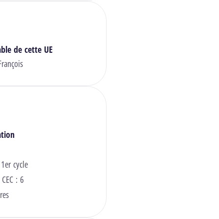
ble de cette UE
rançois
ation
 1er cycle
 CEC : 6
res