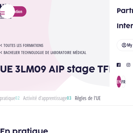
HELMo
Part
Application
Menu
Inte
My
UE 3LM09 AIP STAGE TFE
TOUTES LES FORMATIONS
BACHELIER TECHNOLOGUE DE LABORATOIRE MÉDICAL
UE 3LM09 AIP stage TFE
facebook
ins
EN
FR
pratique
Activité d’apprentissage
Règles de l’UE
En pratique