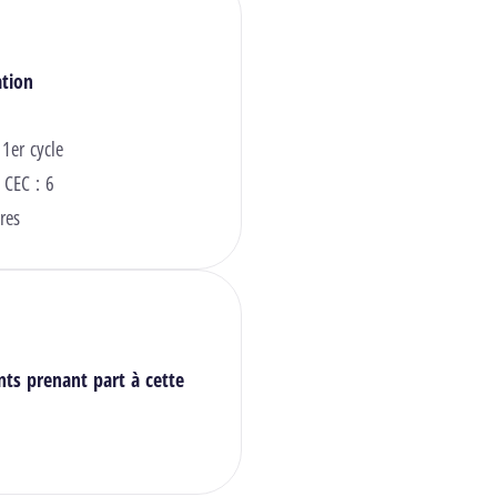
ation
 1er cycle
 CEC : 6
res
nts prenant part à cette