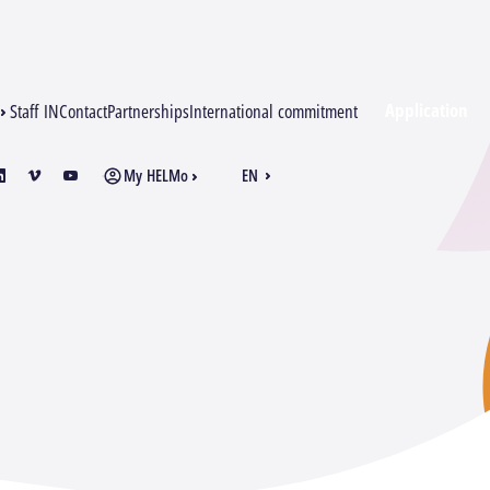
Application
Staff IN
Contact
Partnerships
International commitment
My HELMo
EN
am
inkedin
vimeo
youtube
FR