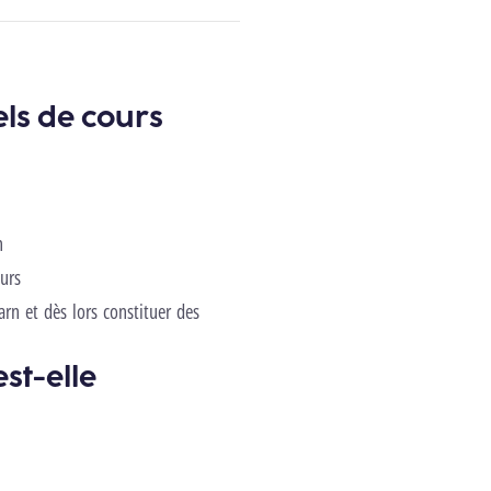
els de cours
n
ours
rn et dès lors constituer des
st-elle