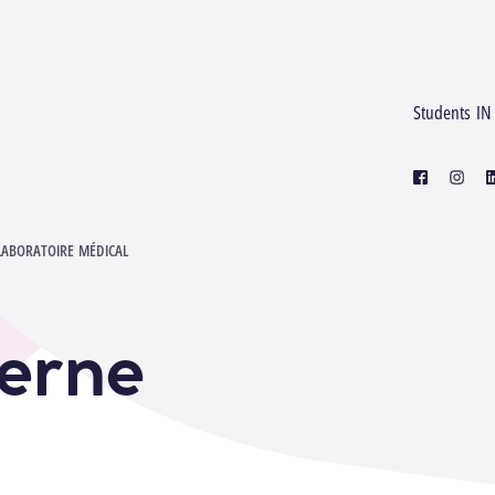
Students IN
facebook
instagr
l
LABORATOIRE MÉDICAL
terne