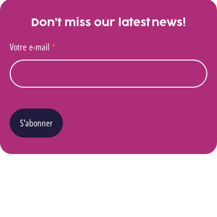
Don’t miss our latest news!
Votre e-mail
*
S’abonner
Vous pouvez changer d’avis à tout moment en cliquant sur le lien « Se désinscrire » situé
dans le pied de page de tout e-mail que vous recevrez de notre part. Pour plus de détails
quant à l’utilisation, la protection et le stockage de ces données, veuillez consulter notre
Politique Vie privée
.