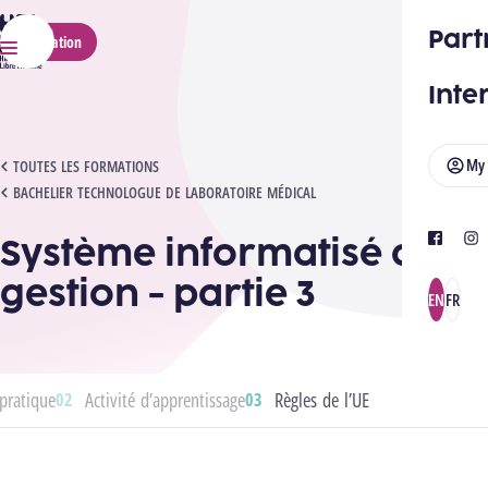
HELMo
Part
Application
Menu
Inte
My
SYSTÈME INFORMATISÉ DE GESTION - PARTIE 3
TOUTES LES FORMATIONS
BACHELIER TECHNOLOGUE DE LABORATOIRE MÉDICAL
Système informatisé de
facebook
ins
gestion - partie 3
EN
FR
pratique
Activité d’apprentissage
Règles de l’UE