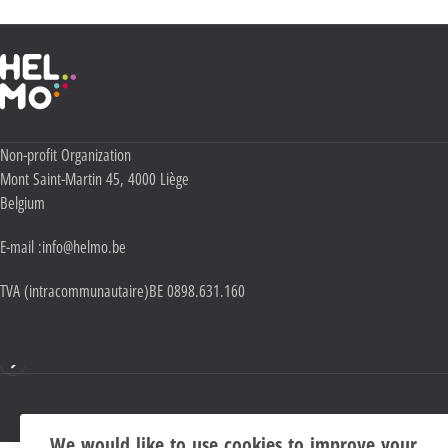
Haute École Libre Mosane
Adresse :
Non-profit Organization
Mont Saint-Martin 45
,
4000
Liège
Belgium
E-mail :
info@helmo.be
TVA (intracommunautaire)
BE 0898.631.160
Mentions
We would like to use cookies to improve your