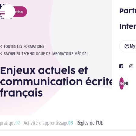
HELMo
Part
Application
Menu
Inte
My
ENJEUX ACTUELS ET COMMUNICATION ÉCRITE EN FRANÇAIS
TOUTES LES FORMATIONS
BACHELIER TECHNOLOGUE DE LABORATOIRE MÉDICAL
Enjeux actuels et
facebook
ins
communication écrite en
EN
FR
français
pratique
Activité d’apprentissage
Règles de l’UE