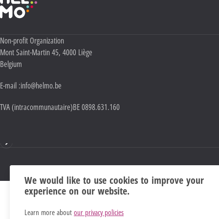
Adresse :
Non-profit Organization
Mont Saint-Martin 45
,
4000
Liège
Belgium
E-mail :
info@helmo.be
TVA (intracommunautaire)
BE 0898.631.160
Mentions
We would like to use cookies to improve your
experience on our website.
Learn more about
our privacy policies