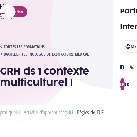
HELMo
Part
Application
Menu
Inte
My
GRH DS 1 CONTEXTE MULTICULTUREL I
TOUTES LES FORMATIONS
BACHELIER TECHNOLOGUE DE LABORATOIRE MÉDICAL
GRH ds 1 contexte
facebook
ins
multiculturel I
EN
FR
pratique
Activité d’apprentissage
Règles de l’UE