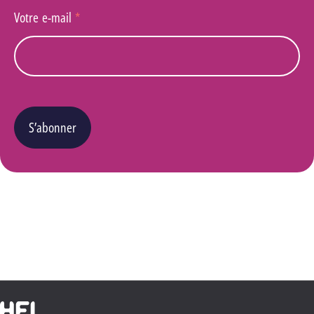
Votre e-mail
*
S’abonner
Vous pouvez changer d’avis à tout moment en cliquant sur le lien « Se désinscrire » situé
dans le pied de page de tout e-mail que vous recevrez de notre part. Pour plus de détails
quant à l’utilisation, la protection et le stockage de ces données, veuillez consulter notre
Politique Vie privée
.
Haute École Libre Mosane