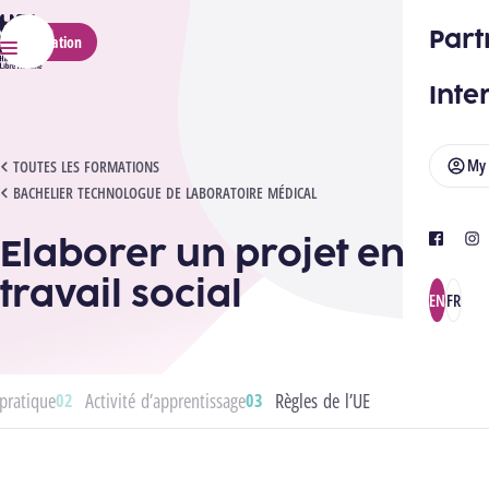
HELMo
Part
Application
Menu
Inte
My
ELABORER UN PROJET EN TRAVAIL SOCIAL
TOUTES LES FORMATIONS
BACHELIER TECHNOLOGUE DE LABORATOIRE MÉDICAL
Elaborer un projet en
facebook
ins
travail social
EN
FR
pratique
Activité d’apprentissage
Règles de l’UE