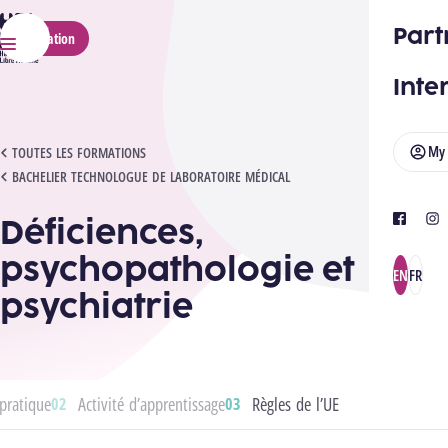
HELMo
Part
Application
Menu
Inte
My
DÉFICIENCES, PSYCHOPATHOLOGIE ET PSYCHIATRIE
TOUTES LES FORMATIONS
BACHELIER TECHNOLOGUE DE LABORATOIRE MÉDICAL
Déficiences,
facebook
ins
psychopathologie et
EN
FR
psychiatrie
pratique
Activité d’apprentissage
Règles de l’UE