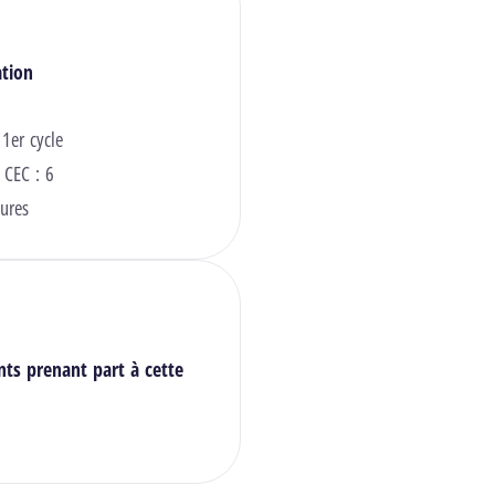
ation
 1er cycle
 CEC : 6
ures
nts prenant part à cette