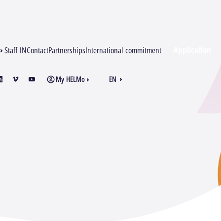
Application
Staff IN
Contact
Partnerships
International commitment
My HELMo
EN
am
inkedin
vimeo
youtube
FR