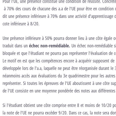
Pour l'UE, une présence constitue une condition de réussite. Concrète
à 70% des cours de chacune des a.a de l'UE pour être en condition d
dit une présence inférieure à 70% dans une activité d'apprentissage 
cote inférieure à 8/20.
Une présence inférieure à 50% pourra donner lieu à une côte égale ou
traduit dans un
échec non-remédiable.
Un échec non-remédiable sig
bloquée et que l'étudiant ne pourra pas représenter l'évaluation de c
Le motif en est que les compétences encore à acquérir supposent de 
développée lors de l'a.a, laquelle ne peut être réorganisée durant le 
néanmoins accès aux évaluations du 3e quadrimestre pour les autres a
représenter. Si toutes les épreuves de l'UE aboutissent à une côte su
de l'UE consiste en une moyenne pondérée des notes aux différentes
Si l'étudiant obtient une côte comprise entre 8 et moins de 10/20 po
la note de l'UE ne pourra excéder 9/20. Dans ce cas, la note sera d