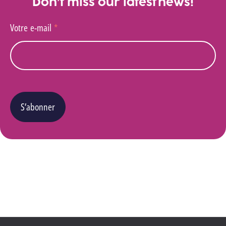
Don’t miss our latest news!
Votre e-mail
*
S’abonner
Vous pouvez changer d’avis à tout moment en cliquant sur le lien « Se désinscrire » situé
dans le pied de page de tout e-mail que vous recevrez de notre part. Pour plus de détails
quant à l’utilisation, la protection et le stockage de ces données, veuillez consulter notre
Politique Vie privée
.