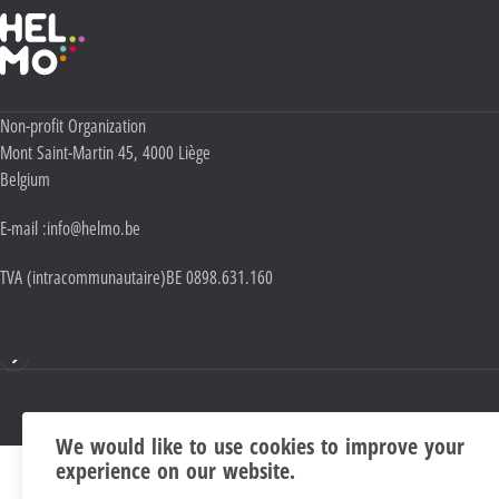
Haute École Libre Mosane
Adresse :
Non-profit Organization
Mont Saint-Martin 45
,
4000
Liège
Belgium
E-mail :
info@helmo.be
TVA (intracommunautaire)
BE 0898.631.160
Mentions
We would like to use cookies to improve your
experience on our website.