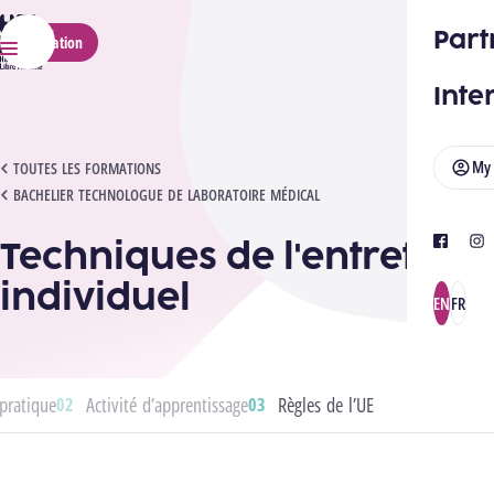
HELMo
Part
Application
Menu
Inte
My
TECHNIQUES DE L'ENTRETIEN INDIVIDUEL
TOUTES LES FORMATIONS
BACHELIER TECHNOLOGUE DE LABORATOIRE MÉDICAL
Techniques de l'entretien
facebook
ins
individuel
EN
FR
pratique
Activité d’apprentissage
Règles de l’UE