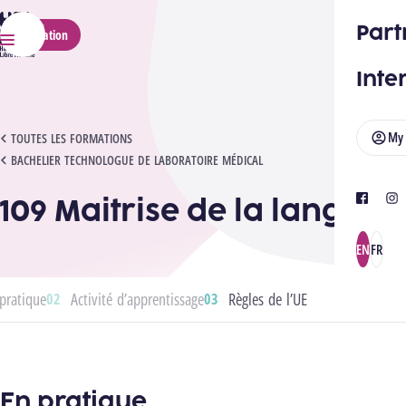
HELMo
Part
Application
Menu
Inte
My
109 MAITRISE DE LA LANGUE
TOUTES LES FORMATIONS
BACHELIER TECHNOLOGUE DE LABORATOIRE MÉDICAL
109 Maitrise de la langue
facebook
ins
EN
FR
pratique
Activité d’apprentissage
Règles de l’UE
En pratique