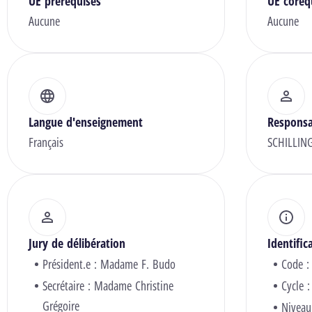
UE prérequises
UE coreq
Aucune
Aucune
Langue d'enseignement
Responsa
Français
SCHILLIN
Jury de délibération
Identific
Président.e :
Madame F. Budo
Code :
Secrétaire :
Madame Christine
Cycle :
Grégoire
Niveau