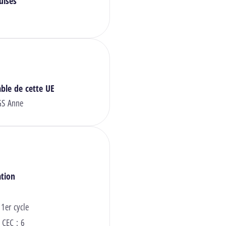
uises
ble de cette UE
GS Anne
ation
 1er cycle
 CEC : 6