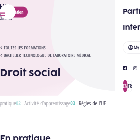
HELMo
Part
Application
Menu
Inte
My
DROIT SOCIAL
TOUTES LES FORMATIONS
BACHELIER TECHNOLOGUE DE LABORATOIRE MÉDICAL
Droit social
facebook
ins
EN
FR
pratique
Activité d’apprentissage
Règles de l’UE
En pratique