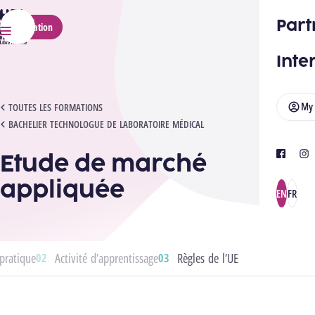
HELMo
Part
Application
Menu
Inte
My
ETUDE DE MARCHÉ APPLIQUÉE
TOUTES LES FORMATIONS
BACHELIER TECHNOLOGUE DE LABORATOIRE MÉDICAL
Etude de marché
facebook
ins
appliquée
EN
FR
pratique
Activité d’apprentissage
Règles de l’UE