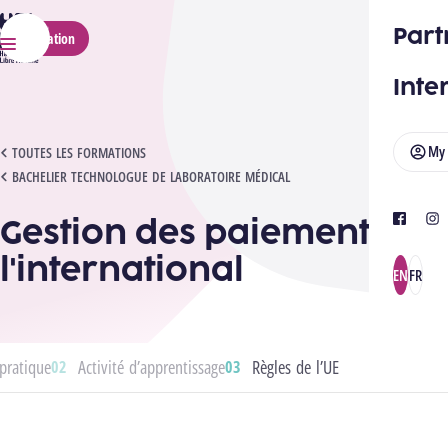
HELMo
Part
Application
Menu
Inte
My
GESTION DES PAIEMENTS À L'INTERNATIONAL
TOUTES LES FORMATIONS
BACHELIER TECHNOLOGUE DE LABORATOIRE MÉDICAL
Gestion des paiements à
facebook
ins
l'international
EN
FR
pratique
Activité d’apprentissage
Règles de l’UE