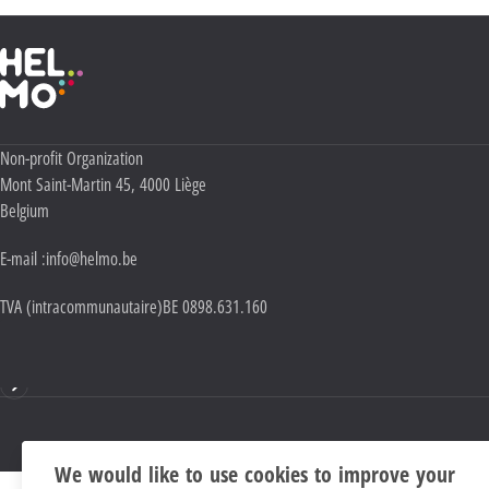
Haute École Libre Mosane
Adresse :
Non-profit Organization
Mont Saint-Martin 45
,
4000
Liège
Belgium
E-mail :
info@helmo.be
TVA (intracommunautaire)
BE 0898.631.160
Mentions
We would like to use cookies to improve your