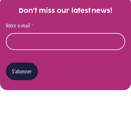
Don’t miss our latest news!
Votre e-mail
*
S’abonner
Vous pouvez changer d’avis à tout moment en cliquant sur le lien « Se désinscrire » situé
dans le pied de page de tout e-mail que vous recevrez de notre part. Pour plus de détails
quant à l’utilisation, la protection et le stockage de ces données, veuillez consulter notre
Politique Vie privée
.