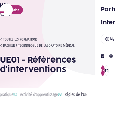
HELMo
Part
Application
Menu
Inte
My
UE01 - RÉFÉRENCES D'INTERVENTIONS
TOUTES LES FORMATIONS
BACHELIER TECHNOLOGUE DE LABORATOIRE MÉDICAL
UE01 - Références
facebook
ins
d'interventions
EN
FR
pratique
Activité d’apprentissage
Règles de l’UE