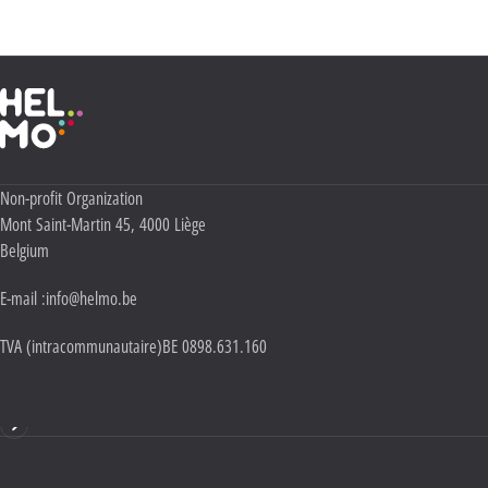
Politique Vie privée
.
Haute École Libre Mosane
Adresse :
Non-profit Organization
Mont Saint-Martin 45
,
4000
Liège
Belgium
E-mail :
info@helmo.be
TVA (intracommunautaire)
BE 0898.631.160
Mentions