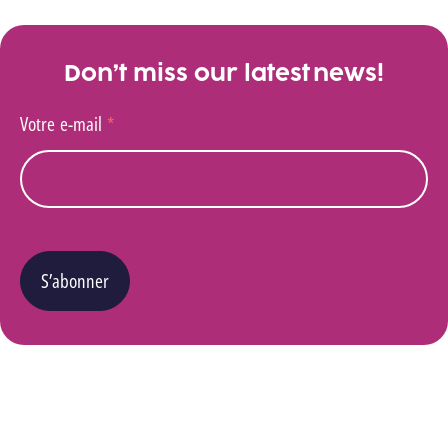
Don’t miss our latest news!
Votre e-mail
*
S’abonner
Vous pouvez changer d’avis à tout moment en cliquant sur le lien « Se désinscrire » situé
dans le pied de page de tout e-mail que vous recevrez de notre part. Pour plus de détails
quant à l’utilisation, la protection et le stockage de ces données, veuillez consulter notre