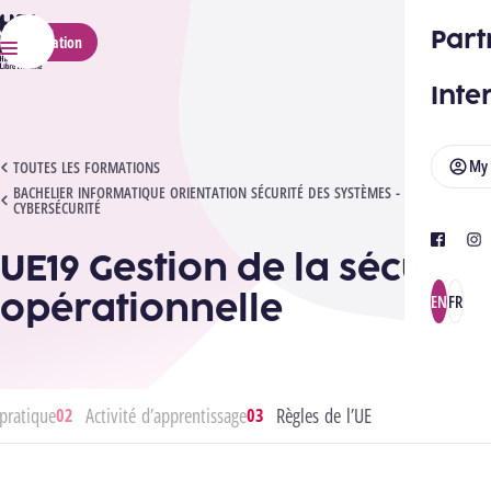
HELMo
Part
Application
Menu
Inte
My
UE19 GESTION DE LA SÉCURITÉ OPÉRATIONNELLE
TOUTES LES FORMATIONS
BACHELIER INFORMATIQUE ORIENTATION SÉCURITÉ DES SYSTÈMES -
CYBERSÉCURITÉ
facebook
ins
UE19 Gestion de la sécurité
opérationnelle
EN
FR
pratique
Activité d’apprentissage
Règles de l’UE