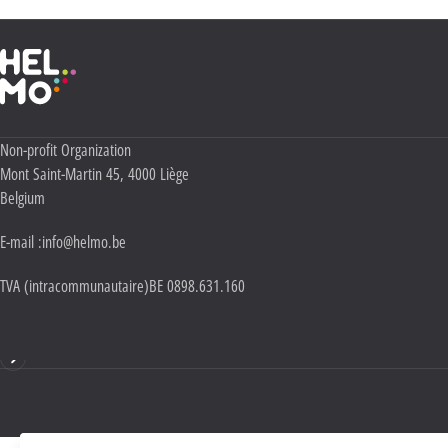
Haute École Libre Mosane
Adresse :
Non-profit Organization
Mont Saint-Martin 45
,
4000
Liège
Belgium
E-mail :
info@helmo.be
TVA (intracommunautaire)
BE 0898.631.160
Mentions