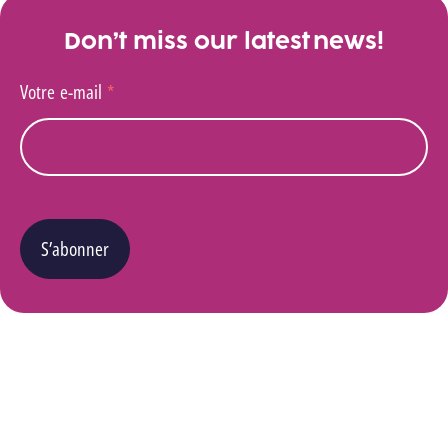
Don’t miss our latest news!
Votre e-mail
*
S’abonner
Vous pouvez changer d’avis à tout moment en cliquant sur le lien « Se désinscrire » situé
dans le pied de page de tout e-mail que vous recevrez de notre part. Pour plus de détails
quant à l’utilisation, la protection et le stockage de ces données, veuillez consulter notre
Politique Vie privée
.