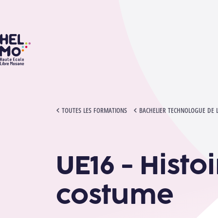
HELMo
UE16 - HISTOIRE DE LA MODE ET DU COSTUME
TOUTES LES FORMATIONS
BACHELIER TECHNOLOGUE DE 
UE16 - Histo
costume