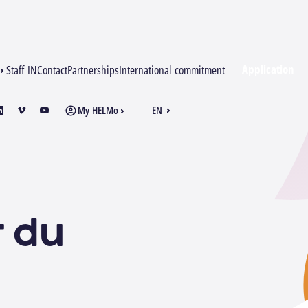
Application
Staff IN
Contact
Partnerships
International commitment
My HELMo
EN
am
inkedin
vimeo
youtube
FR
t du