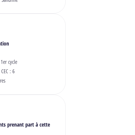
ation
 1er cycle
 CEC : 6
res
nts prenant part à cette