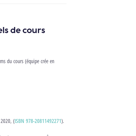
els de cours
ms du cours (équipe crée en
 2020, (
ISBN 978-20811492271
).