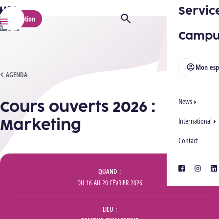
Servic
HELMo
Inscription
Ouvrir/Fermer la recherche
Menu
Campu
Mon esp
COURS OUVERTS 2026 : MARKETING
AGENDA
Cours ouverts 2026 :
News
Marketing
International
Contact
Informations
facebook
instagra
lin
QUAND
DU
16
AU
20 FÉVRIER 2026
LIEU