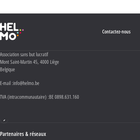
Haute École Libre Mosane
Contactez-nous
Adresse :
Association sans but lucratif
Mont Saint-Martin 45
,
4000
Liège
Belgique
E-mail :
info@helmo.be
TVA (intracommunautaire) :
BE 0898.631.160
Haute École HELMo
Partenaires & réseaux