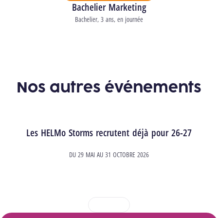
Bachelier Marketing
Type d’études
Bachelier
3 ans
en journée
Durée
Horaire
Nos autres événements
Les HELMo Storms recrutent déjà pour 26-27
DU
29 MAI
AU
31 OCTOBRE 2026
1
2
3
4