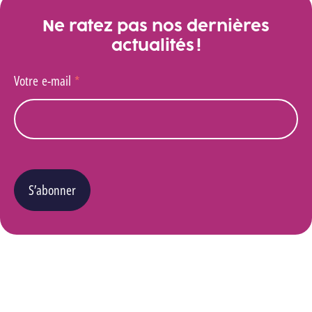
Ne ratez pas nos dernières
actualités !
Votre e-mail
*
S’abonner
Vous pouvez changer d’avis à tout moment en cliquant sur le lien « Se désinscrire » situé
dans le pied de page de tout e-mail que vous recevrez de notre part. Pour plus de détails
quant à l’utilisation, la protection et le stockage de ces données, veuillez consulter notre
Politique Vie privée
.