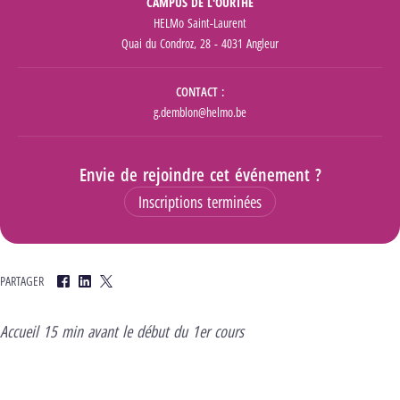
CAMPUS DE L'OURTHE
HELMo Saint-Laurent
Quai du Condroz, 28 - 4031 Angleur
CONTACT
g.demblon@helmo.be
Envie de rejoindre cet événement ?
Inscriptions terminées
PARTAGER
Facebook
LinkedIn
Twitter
Accueil 15 min avant le début du 1er cours
Voir le programme complet