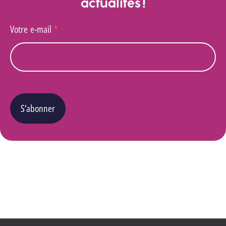
actualités !
Votre e-mail
*
S’abonner
Vous pouvez changer d’avis à tout moment en cliquant sur le lien « Se désinscrire » situé
dans le pied de page de tout e-mail que vous recevrez de notre part. Pour plus de détails
quant à l’utilisation, la protection et le stockage de ces données, veuillez consulter notre
Politique Vie privée
.