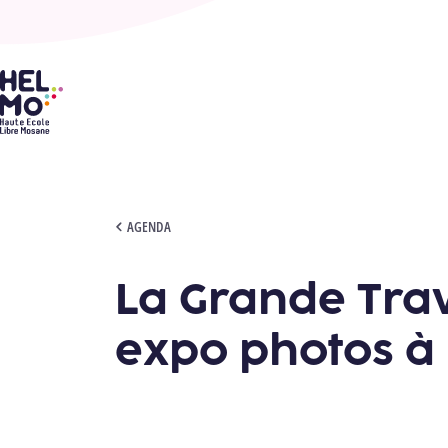
HELMo
LA GRANDE TRAVERSÉE DU JURA : EXPO PHOTOS À HELMO CF
AGENDA
La Grande Trav
expo photos à