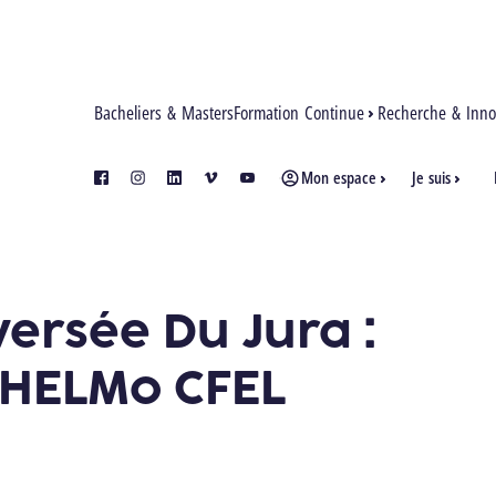
Bacheliers & Masters
Formation Continue
Recherche & Inno
Mon espace
Je suis
facebook
instagram
linkedin
vimeo
youtube
EL
ersée Du Jura :
 HELMo CFEL