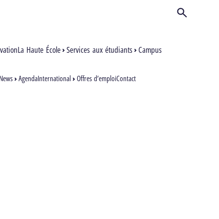
Ouvrir/Ferm
Inscription
vation
La Haute École
Services aux étudiants
Campus
News
Agenda
International
Offres d’emploi
Contact