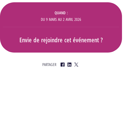
Informations
QUAND
DU
9 MARS
AU
2 AVRIL 2026
Envie de rejoindre cet événement ?
PARTAGER
Facebook
LinkedIn
Twitter