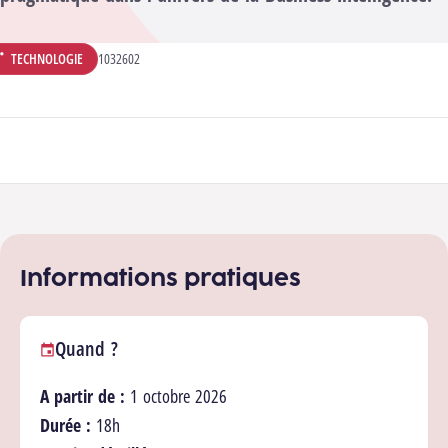
TECHNOLOGIE
CODE ANALYTIQUE :
1032602
ÉPARTEMENT :
Participer à la formation
Informations pratiques
Quand ?
A partir de :
1 octobre 2026
Durée :
18h