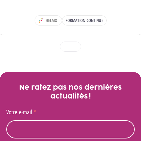
HELMO
FORMATION CONTINUE
DÉPARTEMENT :
1
2
3
Voir toutes les actualités
Ne ratez pas nos dernières
actualités !
Votre e-mail
*