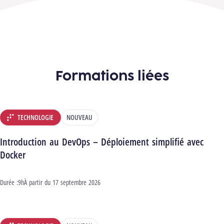
Formations liées
TECHNOLOGIE
NOUVEAU
DÉPARTEMENT :
Introduction au DevOps – Déploiement simplifié avec
Docker
Durée :
9h
Début :
À partir du
17 septembre 2026