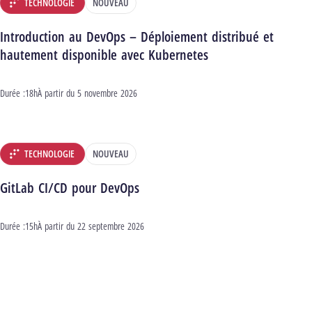
TECHNOLOGIE
NOUVEAU
DÉPARTEMENT :
Introduction au DevOps – Déploiement distribué et
hautement disponible avec Kubernetes
Durée :
18h
Début :
À partir du
5 novembre 2026
TECHNOLOGIE
NOUVEAU
DÉPARTEMENT :
GitLab CI/CD pour DevOps
Durée :
15h
Début :
À partir du
22 septembre 2026