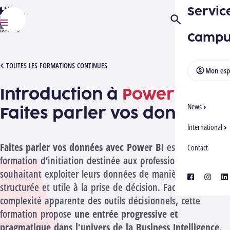
Servic
HELMo
Ouvrir/Fermer la
Menu
Campu
[1032602][2610] POWER BI
TOUTES LES FORMATIONS CONTINUES
Mon esp
Introduction à
Power BI
:
News
Faites parler vos données
International
Faites parler vos données avec Power BI
est une
Contact
formation d’initiation destinée aux professionnels
souhaitant exploiter leurs données de manière claire,
facebook
instagra
lin
structurée et utile à la prise de décision. Face à la
complexité apparente des outils décisionnels, cette
formation propose
une entrée progressive et
pragmatique dans l’univers de la Business Intelligence.