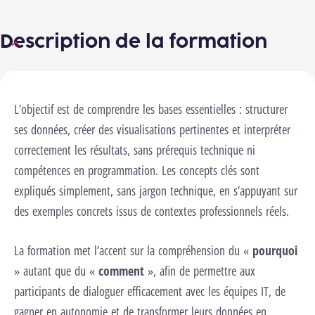
Description de la formation
L’objectif est de comprendre les bases essentielles : structurer
nels pour lancer cette vidéo.
Changer les
ages
ses données, créer des visualisations pertinentes et interpréter
Lancer la vidéo
correctement les résultats, sans prérequis technique ni
compétences en programmation. Les concepts clés sont
expliqués simplement, sans jargon technique, en s’appuyant sur
des exemples concrets issus de contextes professionnels réels.
La formation met l’accent sur la compréhension du «
pourquoi
» autant que du «
comment
», afin de permettre aux
participants de dialoguer efficacement avec les équipes IT, de
gagner en autonomie et de transformer leurs données en