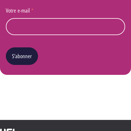
Votre e-mail
*
S’abonner
Vous pouvez changer d’avis à tout moment en cliquant sur le lien « Se désinscrire » situé
dans le pied de page de tout e-mail que vous recevrez de notre part. Pour plus de détails
quant à l’utilisation, la protection et le stockage de ces données, veuillez consulter notre
Politique Vie privée
.
Haute École Libre Mosane