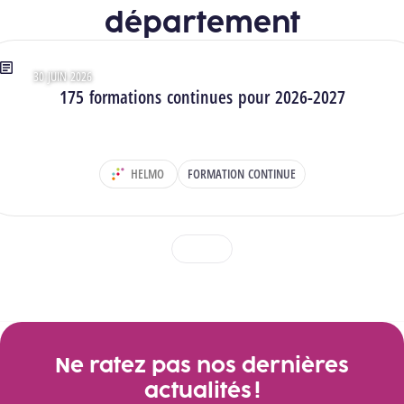
département
30 JUIN 2026
Type : Articles
175 formations continues pour 2026-2027
HELMO
FORMATION CONTINUE
DÉPARTEMENT :
1
2
3
Voir toutes les actualités
Ne ratez pas nos dernières
actualités !