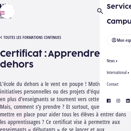
Servic
HELMo
Ouvrir/Fermer la
Menu
Campu
[1152363][2508] APPRENDRE DEHORS
TOUTES LES FORMATIONS CONTINUES
Mon esp
Certificat : Apprendre
News
dehors
International
L’école du dehors a le vent en poupe ! Motivés par des
Contact
initiatives personnelles ou des projets d’équipe, de plus
en plus d’enseignants se tournent vers cette pratique.
facebook
instagra
lin
Mais, comment s’y prendre ? Et surtout, quels dispositifs
mettre en place pour aider tous les élèves à entrer dans
les apprentissages ? Ce certificat vise à permettre aux
enseignants « débutants » de se lancer et aux