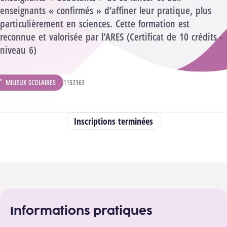
enseignants « confirmés » d’affiner leur pratique, plus
particulièrement en sciences. Cette formation est
reconnue et valorisée par l’ARES (Certificat de 10 crédits -
niveau 6)
MILIEUX SCOLAIRES
CODE ANALYTIQUE :
1152363
ÉPARTEMENT :
Inscriptions terminées
Tenez-moi au courant
Informations pratiques