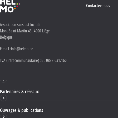
Contactez-nous
Adresse :
Association sans but lucratif
Mont Saint-Martin 45
,
4000
Liège
Belgique
E-mail :
info@helmo.be
TVA (intracommunautaire) :
BE 0898.631.160
Haute École HELMo
Partenaires & réseaux
Ouvrages & publications