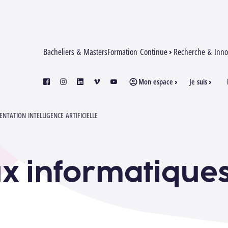
Bacheliers & Masters
Formation Continue
Recherche & Inno
Mon espace
Je suis
facebook
instagram
linkedin
vimeo
youtube
NTATION INTELLIGENCE ARTIFICIELLE
x informatique