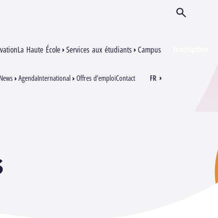
Ouvrir/Ferm
Inscription
vation
La Haute École
Services aux étudiants
Campus
News
Agenda
International
Offres d’emploi
Contact
FR
EN
s