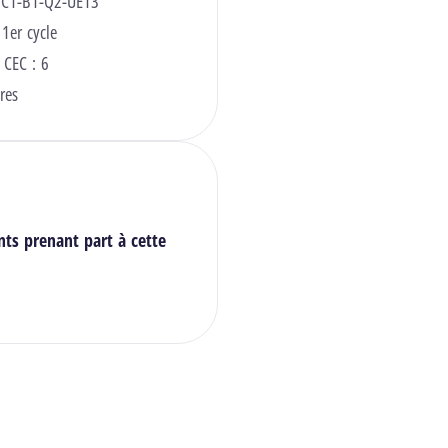
 C1-B1-Q2-UE13
 1er cycle
 CEC : 6
res
nts prenant part à cette