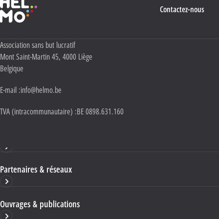
Contactez-nous
Adresse :
Association sans but lucratif
Mont Saint-Martin 45
,
4000
Liège
Belgique
E-mail :
info@helmo.be
TVA (intracommunautaire) :
BE 0898.631.160
Haute École HELMo
Partenaires & réseaux
Ouvrages & publications