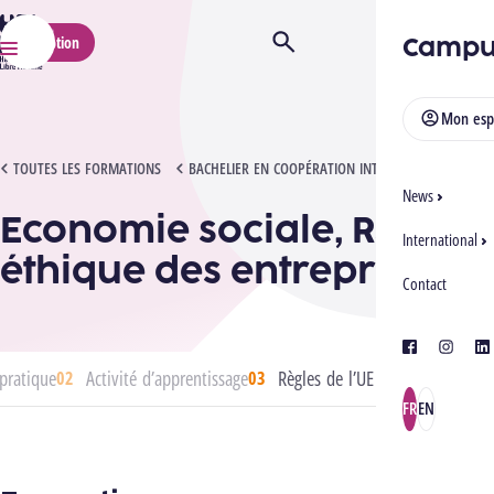
HELMo
Campu
Inscription
Ouvrir/Fermer la recherche
Menu
Mon esp
ECONOMIE SOCIALE, RSE ET ÉTHIQUE DES ENTREPRISES
TOUTES LES FORMATIONS
BACHELIER EN COOPÉRATION INTERNATIONALE
News
Economie sociale, RSE et
International
éthique des entreprises
Contact
facebook
instagra
lin
pratique
Activité d’apprentissage
Règles de l’UE
FR
EN