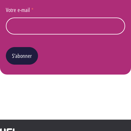
Votre e-mail
*
S’abonner
Vous pouvez changer d’avis à tout moment en cliquant sur le lien « Se désinscrire » situé
dans le pied de page de tout e-mail que vous recevrez de notre part. Pour plus de détails
quant à l’utilisation, la protection et le stockage de ces données, veuillez consulter notre
Politique Vie privée
.
Haute École Libre Mosane