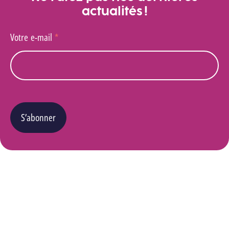
actualités !
Votre e-mail
*
S’abonner
Vous pouvez changer d’avis à tout moment en cliquant sur le lien « Se désinscrire » situé
dans le pied de page de tout e-mail que vous recevrez de notre part. Pour plus de détails
quant à l’utilisation, la protection et le stockage de ces données, veuillez consulter notre
Politique Vie privée
.