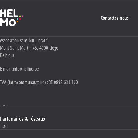
Haute École Libre Mosane
Contactez-nous
Adresse :
Association sans but lucratif
Mont Saint-Martin 45
,
4000
Liège
Belgique
E-mail :
info@helmo.be
TVA (intracommunautaire) :
BE 0898.631.160
Haute École HELMo
Partenaires & réseaux