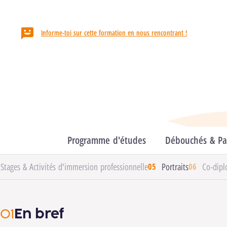
HELMo / Campus Guillemins
Informe-toi sur cette formation en nous rencontrant !
Département
Économique & Juridique
Domaines
Sciences économiques & de gestion
Formation
Programme d'études
Débouchés & Pas
Stages & Activités d'immersion professionnelle
Portraits
Co-dipl
En bref