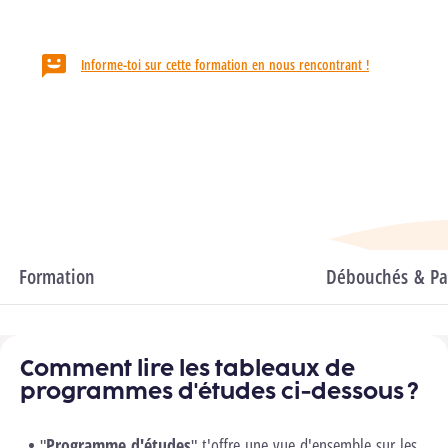
HELMo / Campus Guillemins
Informe-toi sur cette formation en nous rencontrant !
Département
Économique & Juridique
Domaines
Sciences économiques & de gestion
Formation
Programme d'études
Débouchés & Pas
Comment lire les tableaux de
programmes d'études ci-dessous ?
"
Programme d'études
" t'offre une vue d'ensemble sur les