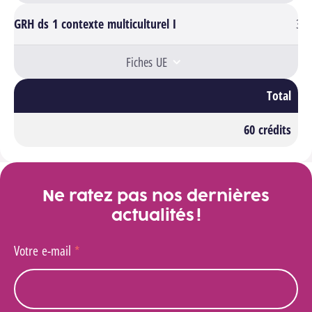
GRH ds 1 contexte multiculturel I
3
Fiches UE
Total
60 crédits
Ne ratez pas nos dernières
actualités !
Votre e-mail
*