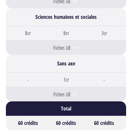
Fiches UE
Sciences humaines et sociales
Bloc 1,
8cr
Bloc 2,
8cr
Bloc 3,
3cr
Fiches UE
Sans axe
Bloc 1,
-
Bloc 2,
1cr
Bloc 3,
-
Fiches UE
Total
Bloc 1
60 crédits
Bloc 2
60 crédits
Bloc 3
60 crédits