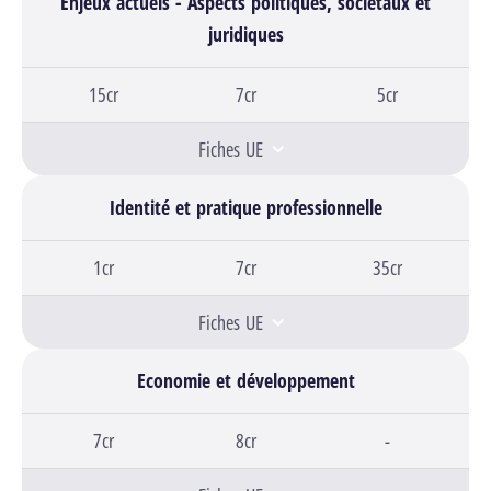
Enjeux actuels - Aspects politiques, sociétaux et
juridiques
Bloc 1,
15cr
Bloc 2,
7cr
Bloc 3,
5cr
Fiches UE
Identité et pratique professionnelle
Bloc 1,
1cr
Bloc 2,
7cr
Bloc 3,
35cr
Fiches UE
Economie et développement
Bloc 1,
7cr
Bloc 2,
8cr
Bloc 3,
-