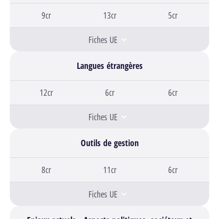
Bloc 1,
9cr
Bloc 2,
13cr
Bloc 3,
5cr
Fiches UE
Langues étrangères
Bloc 1,
12cr
Bloc 2,
6cr
Bloc 3,
6cr
Fiches UE
Outils de gestion
Bloc 1,
8cr
Bloc 2,
11cr
Bloc 3,
6cr
Fiches UE